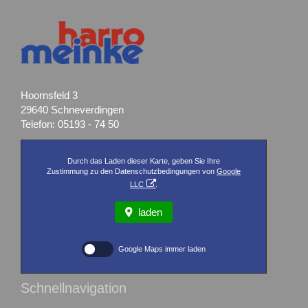
Hoornsfeld 3
29640 Schneverdingen
Telefon: 05193 - 74 50
Durch das Laden dieser Karte, geben Sie Ihre
Zustimmung zu den Datenschutzbedingungen von
Google
LLC
.
laden
Google Maps immer laden
Schnellnavigation