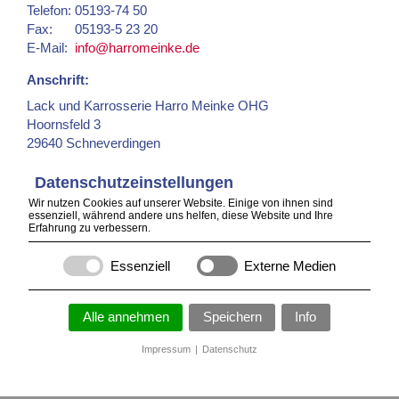
Telefon:
05193-74 50
Fax:
05193-5 23 20
E-Mail:
info@harromeinke.de
Anschrift:
Lack und Karrosserie Harro Meinke OHG
Hoornsfeld 3
29640 Schneverdingen
Datenschutzeinstellungen
Wir nutzen Cookies auf unserer Website. Einige von ihnen sind
essenziell, während andere uns helfen, diese Website und Ihre
Durch das Laden dieser Karte, geben Sie Ihre
Erfahrung zu verbessern.
Zustimmung zu den Datenschutzbedingungen von
Google
LLC
.
Essenziell
Externe Medien
laden
Alle annehmen
Speichern
Info
Google Maps immer laden
Impressum
|
Datenschutz